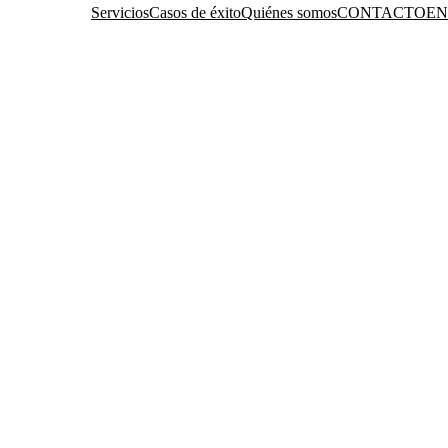
CONTACTO
EN
Servicios
Casos de éxito
Quiénes somos
Servicios
Casos de éxito
Quiénes somos