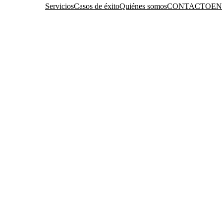
CONTACTO
EN
Servicios
Casos de éxito
Quiénes somos
Servicios
Casos de éxito
Quiénes somos